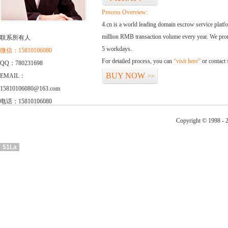
Process Overview:
4.cn is a world leading domain escrow service plat
million RMB transaction volume every year. We promi
联系所有人
5 workdays.
微信：15810106080
For detailed process, you can
“visit here”
or contact
QQ：780231698
BUY NOW
EMAIL：
>>
15810106080@163.com
电话：15810106080
Copyright © 1998 - 2
51La