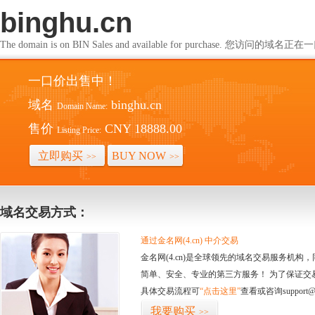
binghu.cn
The domain is on BIN Sales and available for purchase. 您访问的
一口价出售中！
域名
binghu.cn
Domain Name:
售价
CNY 18888.00
Listing Price:
立即购买
BUY NOW
>>
>>
域名交易方式：
通过金名网(4.cn) 中介交易
金名网(4.cn)是全球领先的域名交易服务机
简单、安全、专业的第三方服务！ 为了保证交
具体交易流程可
“点击这里”
查看或咨询support@
我要购买
>>